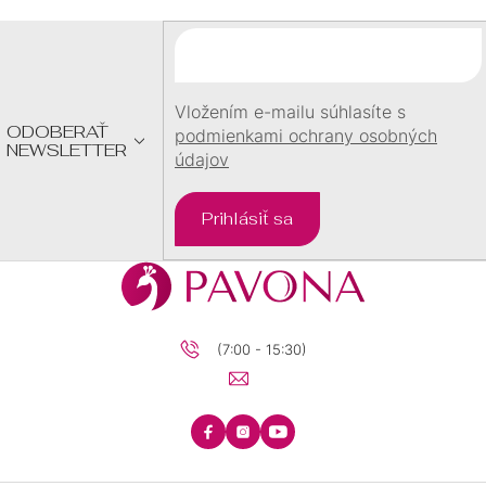
Ä
T
I
E
Vložením e-mailu súhlasíte s
ODOBERAŤ
podmienkami ochrany osobných
NEWSLETTER
údajov
Prihlásiť sa
(7:00 - 15:30)