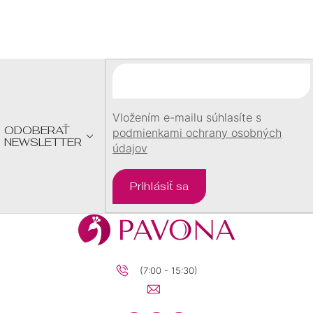
Z
Á
P
Ä
T
I
E
Vložením e-mailu súhlasíte s
ODOBERAŤ
podmienkami ochrany osobných
NEWSLETTER
údajov
Prihlásiť sa
(7:00 - 15:30)