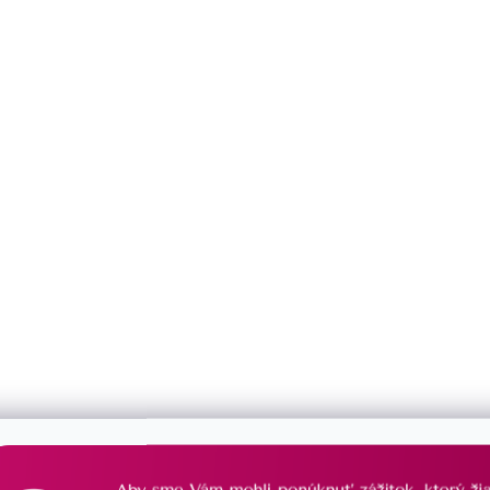
Môžete sa ale pozrieť na ostatné kategórie.
Späť do obchodu
DOŽIVOTNÁ STAROSTLIVOSŤ
PORADÍME
o Váš šperk sa postaráme
vždy Vám radi 
už navždy
s výberom š