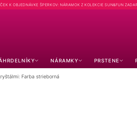
ČEK K OBJEDNÁVKE ŠPERKOV: NÁRAMOK Z KOLEKCIE SUN&FUN ZADA
Hľadať
ÁHRDELNÍKY
NÁRAMKY
PRSTENE
ryštálmi: Farba strieborná
 SWAROVSKI KRYŠTÁLMI: FARBA
PRODUKTY EŠTE LEN PRIPRAVUJEME