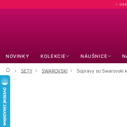
Prejsť
✨ DAR
na
obsah
NOVINKY
KOLEKCIE
NÁUŠNICE
N
SETY
SWAROVSKI
Súpravy so Swarovski k
Domov
SÚPRAVY SO