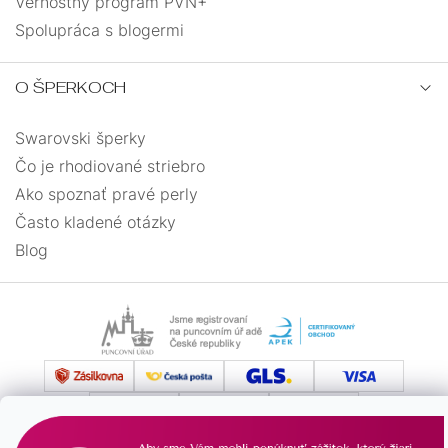
Vernostný program PVN+
pavúk
1
Spolupráca s blogermi
lístok
2
O ŠPERKOCH
jahôdky
1
Swarovski šperky
Čo je rhodiované striebro
mráčik
1
Ako spoznať pravé perly
Často kladené otázky
vejáriky
2
Blog
veľryba
1
koktail
1
slunce
2