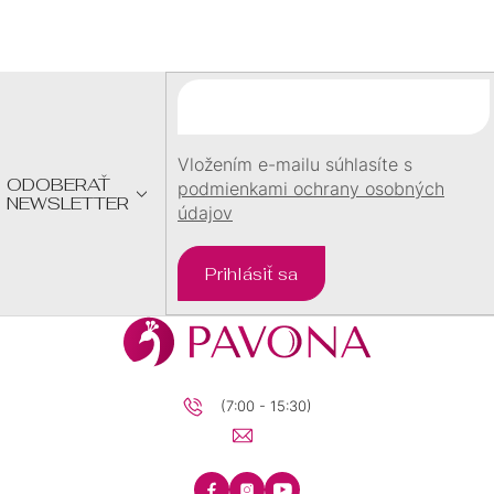
Á
P
strom života
24
Ä
T
štvorec
73
I
E
Vložením e-mailu súhlasíte s
štvorlístok
44
ODOBERAŤ
podmienkami ochrany osobných
NEWSLETTER
údajov
tenisová raketa
3
Prihlásiť sa
tesárske kladivo
1
trojuholník
16
(7:00 - 15:30)
tuba
1
vážka
2