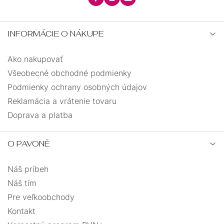
vlnka
22
INFORMÁCIE O NÁKUPE
vločka
3
Ako nakupovať
vŕtačka
1
Všeobecné obchodné podmienky
Podmienky ochrany osobných údajov
zajac
1
Reklamácia a vrátenie tovaru
Doprava a platba
zemegule
1
O PAVONĚ
mašlička
4
Náš príbeh
včielka
1
Náš tím
Pre veľkoobchody
kvietok
1
Kontakt