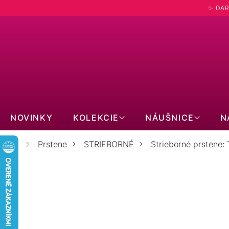
Prejsť
✨ DAR
na
obsah
Hľadať
NOVINKY
KOLEKCIE
NÁUŠNICE
N
Prstene
STRIEBORNÉ
Strieborné prstene: 
Domov
ST