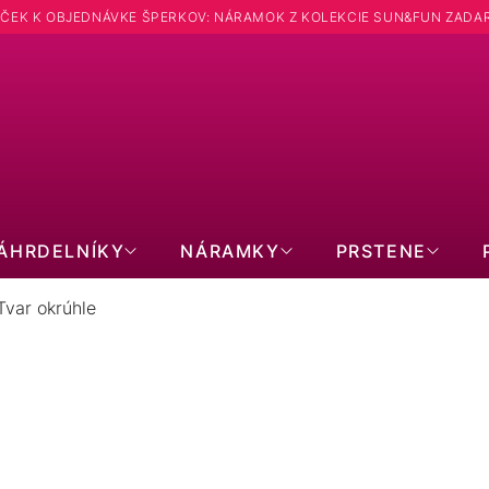
ČEK K OBJEDNÁVKE ŠPERKOV: NÁRAMOK Z KOLEKCIE SUN&FUN ZADA
ÁHRDELNÍKY
NÁRAMKY
PRSTENE
Tvar okrúhle
RIEBORNÉ PRSTENE: TVAR OKRÚ
66
položiek celkom