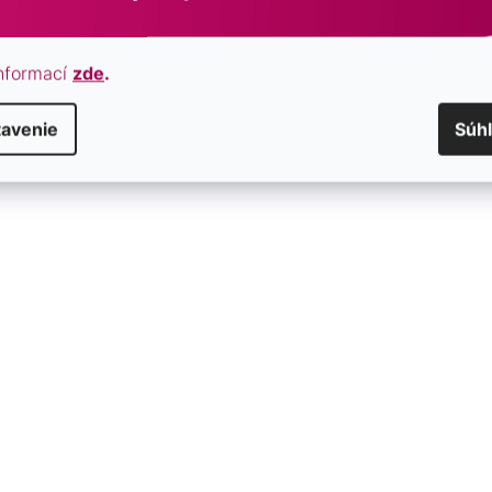
UNI
1
biela
10
nformací
zde
.
peacock
1
tavenie
Súh
RUH KAMEŇA
achát
1
amazonit
0
Malachit
0
onyx
0