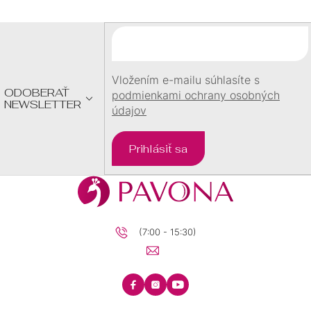
P
Ä
T
I
E
Vložením e-mailu súhlasíte s
ODOBERAŤ
podmienkami ochrany osobných
NEWSLETTER
údajov
Prihlásiť sa
(7:00 - 15:30)