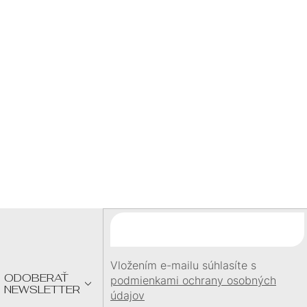
P
šperku
I
BLESKOVÁ DOPRAVA
S
expedujeme ihneď
doprava zadarmo nad
60 €
U
DARČEK
pri objednávke
nad
60 €
Z
Á
P
Ä
T
I
E
Vložením e-mailu súhlasíte s
ODOBERAŤ
podmienkami ochrany osobných
NEWSLETTER
údajov