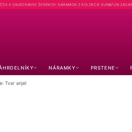
ČEK K OBJEDNÁVKE ŠPERKOV: NÁRAMOK Z KOLEKCIE SUN&FUN ZADA
ÁHRDELNÍKY
NÁRAMKY
PRSTENE
e: Tvar anjel
TRIEBORNÉ NÁUŠNICE: TVAR ANJ
SWAROVSKI
S PRAVOU PERLOU
S O