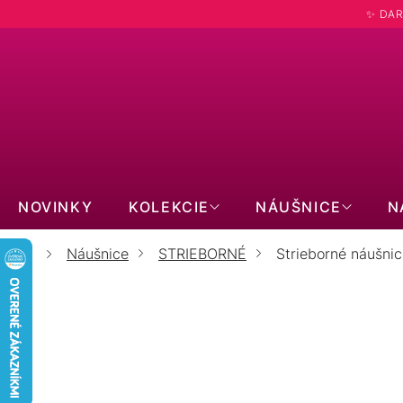
Prejsť
✨ DAR
na
obsah
Hľadať
NOVINKY
KOLEKCIE
NÁUŠNICE
N
Náušnice
STRIEBORNÉ
Strieborné náušnic
Domov
S
ŽLTO POZLÁTENÉ
RUŽOVO POZLÁTENÉ
KRYŠTÁLY A ZIRKÓNY
BEZ KAMEŇA