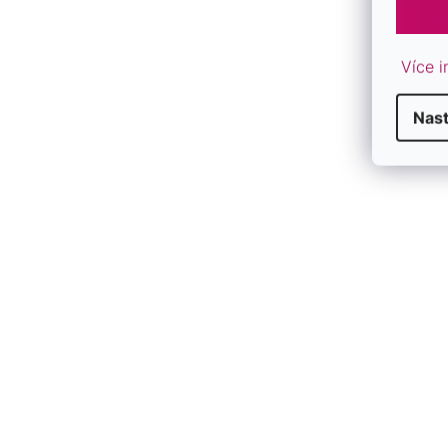
Více i
Nas
F