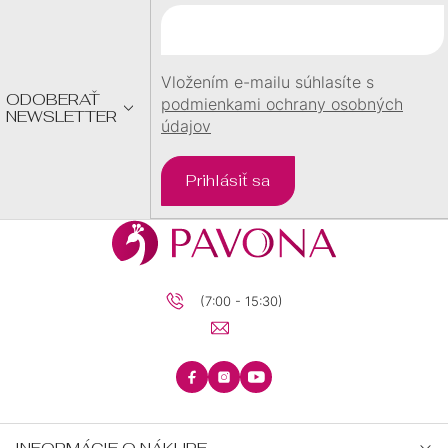
T
I
E
Vložením e-mailu súhlasíte s
ODOBERAŤ
podmienkami ochrany osobných
NEWSLETTER
údajov
Prihlásiť sa
(7:00 - 15:30)