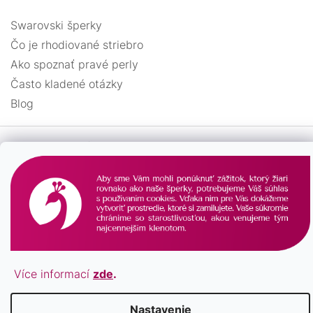
Swarovski šperky
Čo je rhodiované striebro
Ako spoznať pravé perly
Často kladené otázky
Blog
Vytvoril Shoptet
Více informací
zde
.
Copyright 2026
Pavona.sk
. Všetky práva vyhradené.
Nastavenie