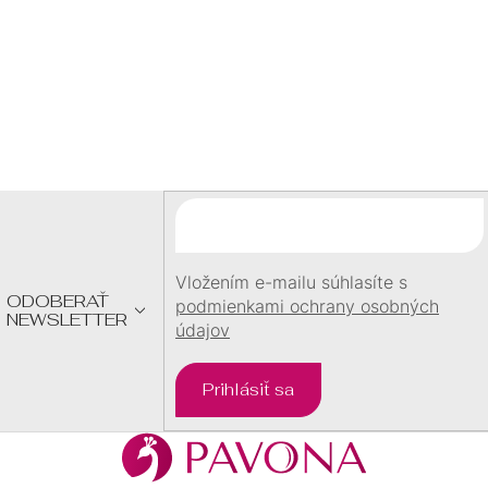
60 €
Z
Á
P
Ä
T
I
E
Vložením e-mailu súhlasíte s
ODOBERAŤ
podmienkami ochrany osobných
NEWSLETTER
údajov
Prihlásiť sa