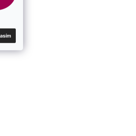
lasím
ou tmavo
Strieborný prívesok s kryštálmi
erlou
Swarovski 34225.3 magic rose
SKLADOM
€29
/ ks