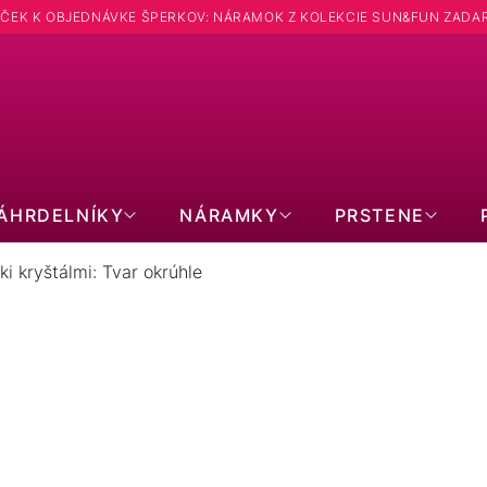
ČEK K OBJEDNÁVKE ŠPERKOV: NÁRAMOK Z KOLEKCIE SUN&FUN ZADA
Hľadať
ÁHRDELNÍKY
NÁRAMKY
PRSTENE
i kryštálmi: Tvar okrúhle
 SO SWAROVSKI KRYŠTÁLMI: TVA
28
položiek celkom
Zavrieť filter