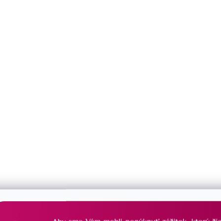
Môžete sa ale pozrieť na ostatné kategórie.
Späť do obchodu
DOŽIVOTNÁ STAROSTLIVOSŤ
PORADÍME
o Váš šperk sa postaráme
vždy Vám radi 
už navždy
s výberom š