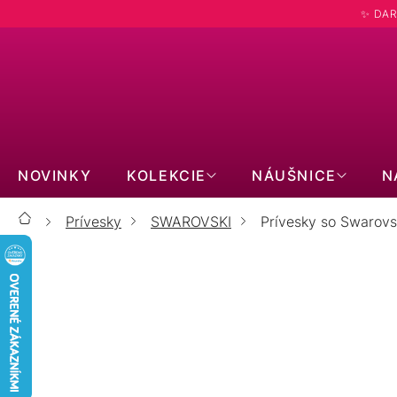
Prejsť
✨ DAR
na
obsah
NOVINKY
KOLEKCIE
NÁUŠNICE
N
Prívesky
SWAROVSKI
Prívesky so Swarovsk
Domov
PRÍVESKY SO