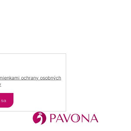
C
už navždy
s výberom š
I
E
P
R
V
K
Y
V
Ý
P
I
S
mienkami ochrany osobných
U
v
ť sa