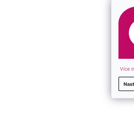
F
Více i
Nas
V
Výpredaj
Ý
P
I
S
P