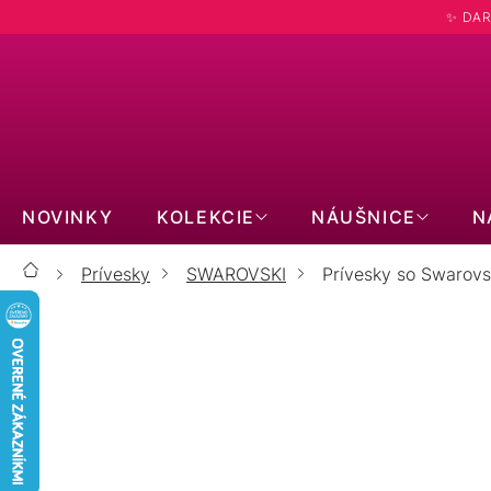
Prejsť
✨ DAR
na
obsah
NOVINKY
KOLEKCIE
NÁUŠNICE
N
Prívesky
SWAROVSKI
Prívesky so Swarovsk
Domov
PRÍVESKY S