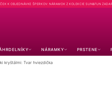
ČEK K OBJEDNÁVKE ŠPERKOV: NÁRAMOK Z KOLEKCIE SUN&FUN ZADA
Hľadať
ÁHRDELNÍKY
NÁRAMKY
PRSTENE
i kryštálmi: Tvar hviezdička
O SWAROVSKI KRYŠTÁLMI: TVAR
1
položiek celkom
Zavrieť filter