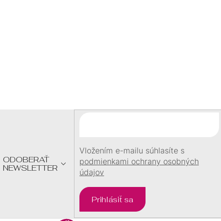
SKLADOM
SKLADOM
1,50 €
1,50 €
/ ks
/ ks
Z
Á
P
Ä
T
I
E
Vložením e-mailu súhlasíte s
ODOBERAŤ
podmienkami ochrany osobných
NEWSLETTER
údajov
Prihlásiť sa