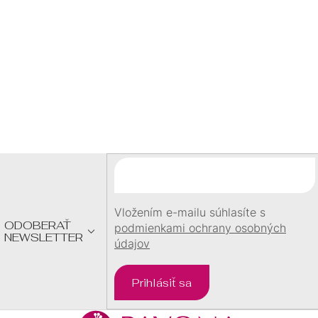
SKLADOM
SKLADOM
1,50 €
1,50 €
/ ks
/ ks
Z
Á
P
Ä
T
I
E
Vložením e-mailu súhlasíte s
ODOBERAŤ
podmienkami ochrany osobných
NEWSLETTER
údajov
Prihlásiť sa