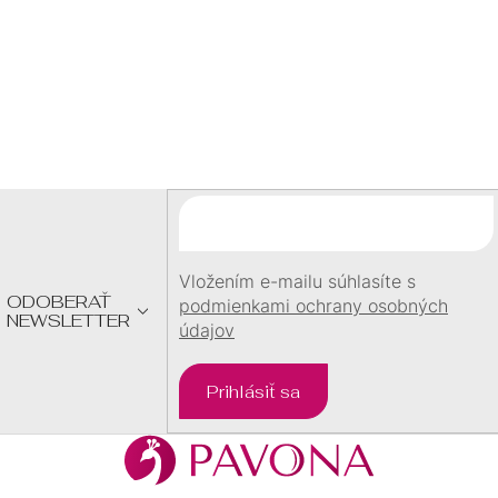
60 €
Z
Á
P
Ä
T
I
E
Vložením e-mailu súhlasíte s
ODOBERAŤ
podmienkami ochrany osobných
NEWSLETTER
údajov
Prihlásiť sa