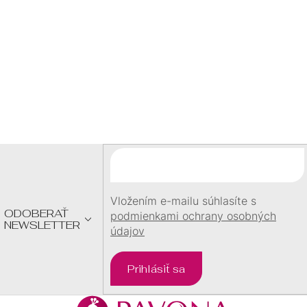
DARČEK
S
U
pri objednávke
nad
60 €
Z
Á
P
Ä
T
I
E
Vložením e-mailu súhlasíte s
ODOBERAŤ
podmienkami ochrany osobných
NEWSLETTER
údajov
Prihlásiť sa