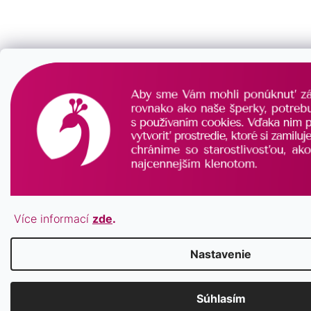
Více informací
zde
.
Nastavenie
Súhlasím