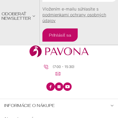
I
E
Vložením e-mailu súhlasíte s
ODOBERAŤ
podmienkami ochrany osobných
NEWSLETTER
údajov
Prihlásiť sa
(7:00 - 15:30)
INFORMÁCIE O NÁKUPE