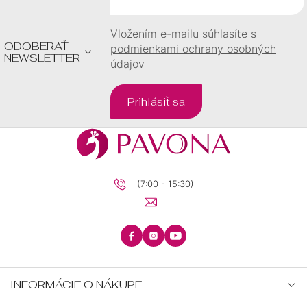
I
E
Vložením e-mailu súhlasíte s
ODOBERAŤ
podmienkami ochrany osobných
NEWSLETTER
údajov
Prihlásiť sa
(7:00 - 15:30)
INFORMÁCIE O NÁKUPE