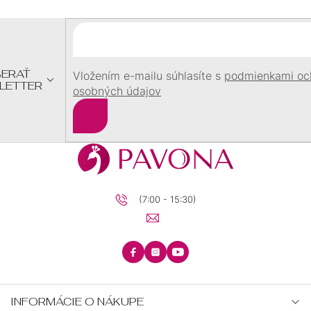
Ä
T
I
E
ERAŤ
Vložením e-mailu súhlasíte s
podmienkami oc
LETTER
osobných údajov
Prihlásiť
sa
(7:00 - 15:30)
INFORMÁCIE O NÁKUPE