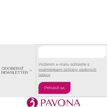
60 €
Z
Á
P
Ä
T
I
E
Vložením e-mailu súhlasíte s
ODOBERAŤ
podmienkami ochrany osobných
NEWSLETTER
údajov
Prihlásiť sa