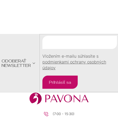
Z
Á
P
Ä
T
I
E
Vložením e-mailu súhlasíte s
ODOBERAŤ
podmienkami ochrany osobných
NEWSLETTER
údajov
Prihlásiť sa
(7:00 - 15:30)