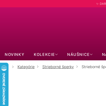
Prejsť
✨ DAR
na
obsah
Hľadať
NOVINKY
KOLEKCIE
NÁUŠNICE
N
Kategórie
Strieborné šperky
Strieborné šp
Domov
S