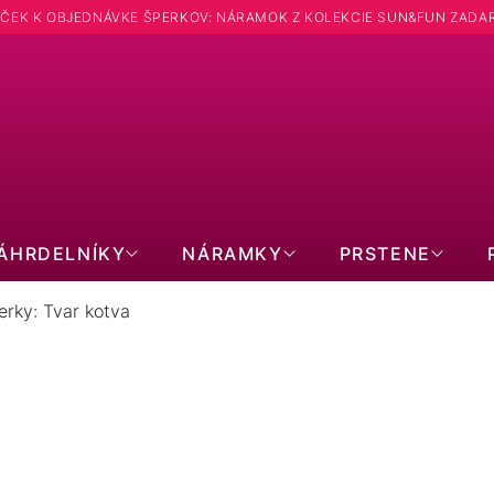
ČEK K OBJEDNÁVKE ŠPERKOV: NÁRAMOK Z KOLEKCIE SUN&FUN ZADA
ÁHRDELNÍKY
NÁRAMKY
PRSTENE
erky: Tvar kotva
TRIEBORNÉ ŠPERKY: TVAR KOT
3
položiek celkom