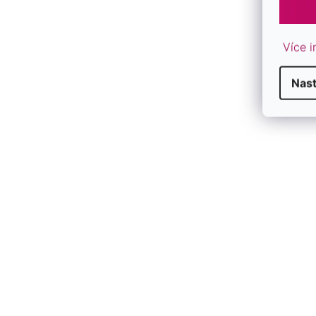
F
Více i
Nas
F