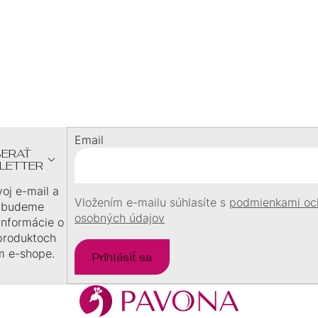
60 €
Z
Á
P
Ä
Email
T
ERAŤ
I
LETTER
E
voj e-mail a
Vložením e-mailu súhlasíte s
podmienkami oc
 budeme
osobných údajov
 informácie o
produktoch
m e-shope.
Prihlásiť sa