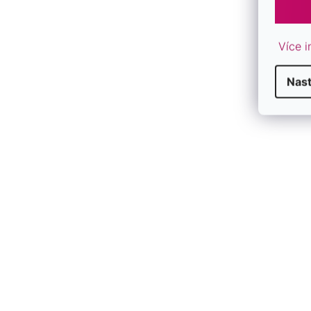
Více i
Nas
F
F