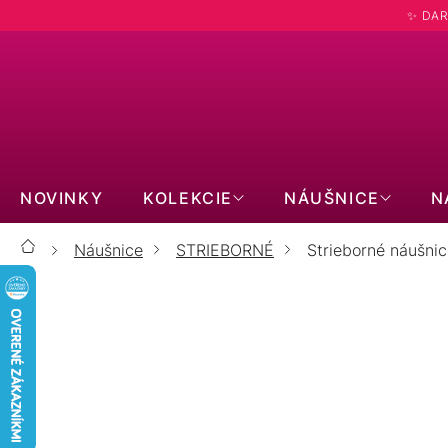
Prejsť
✨ DAR
na
obsah
NOVINKY
KOLEKCIE
NÁUŠNICE
N
Náušnice
STRIEBORNÉ
Strieborné náušnic
Domov
STRIEBO
ŽLTO POZLÁTENÉ
RUŽOVO POZLÁTENÉ
KRYŠTÁLY A ZIRKÓNY
BEZ KAMEŇA