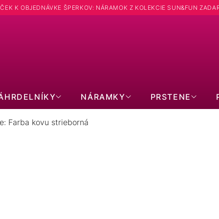
ČEK K OBJEDNÁVKE ŠPERKOV: NÁRAMOK Z KOLEKCIE SUN&FUN ZADA
Hľadať
ÁHRDELNÍKY
NÁRAMKY
PRSTENE
e: Farba kovu strieborná
RNÉ NÁUŠNICE: FARBA KOVU ST
SWAROVSKI
S PRAVOU PERLOU
S O