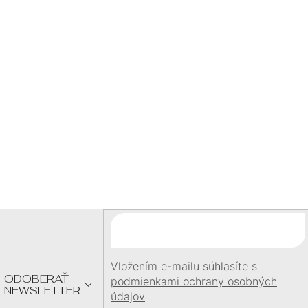
P
šperku
I
BLESKOVÁ DOPRAVA
S
expedujeme ihneď
doprava zadarmo nad
60 €
U
DARČEK
pri objednávke
nad
60 €
Z
Á
P
Ä
T
I
E
Vložením e-mailu súhlasíte s
ODOBERAŤ
podmienkami ochrany osobných
NEWSLETTER
údajov