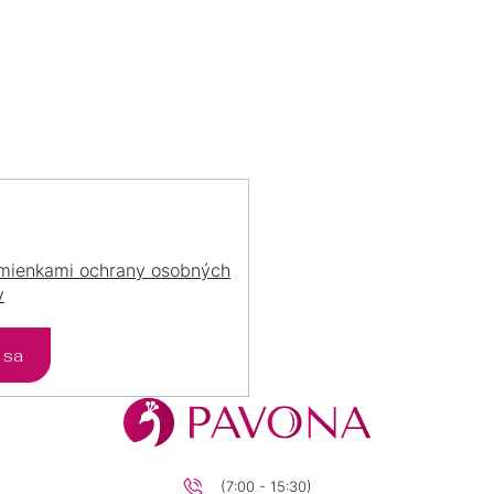
I
E
P
R
V
K
Y
V
Ý
P
I
S
mienkami ochrany osobných
U
v
ť sa
(7:00 - 15:30)