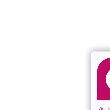
F
F
Více i