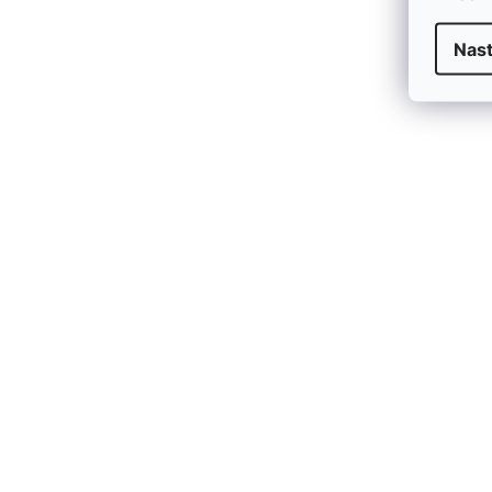
Nas
V
Ý
P
I
S
P
R