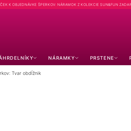
ČEK K OBJEDNÁVKE ŠPERKOV: NÁRAMOK Z KOLEKCIE SUN&FUN ZADA
Hľadať
ÁHRDELNÍKY
NÁRAMKY
PRSTENE
rkov: Tvar obdĺžnik
TRIEBORNÝCH ŠPERKOV: TVAR O
2
položiek celkom
Zavrieť filter