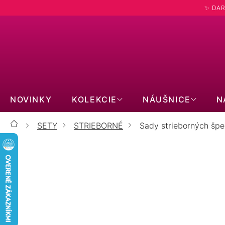
Prejsť
✨ DAR
na
obsah
NOVINKY
KOLEKCIE
NÁUŠNICE
N
SETY
STRIEBORNÉ
Sady strieborných špe
Domov
SADY S