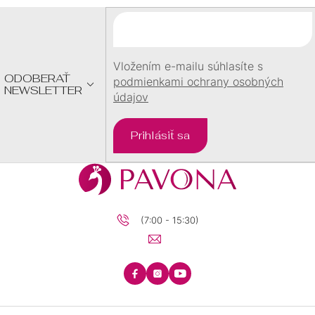
Ä
T
I
E
Vložením e-mailu súhlasíte s
ODOBERAŤ
podmienkami ochrany osobných
NEWSLETTER
údajov
Prihlásiť sa
(7:00 - 15:30)