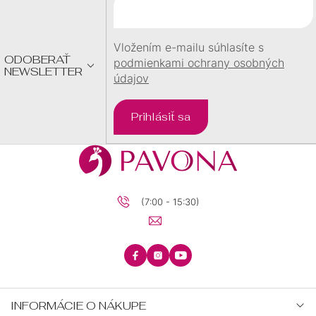
T
I
E
Vložením e-mailu súhlasíte s
ODOBERAŤ
podmienkami ochrany osobných
NEWSLETTER
údajov
Prihlásiť sa
(7:00 - 15:30)
INFORMÁCIE O NÁKUPE