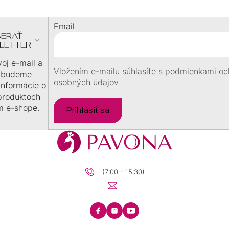
P
Ä
Email
T
ERAŤ
I
LETTER
E
voj e-mail a
Vložením e-mailu súhlasíte s
podmienkami oc
 budeme
osobných údajov
 informácie o
produktoch
m e-shope.
Prihlásiť sa
(7:00 - 15:30)