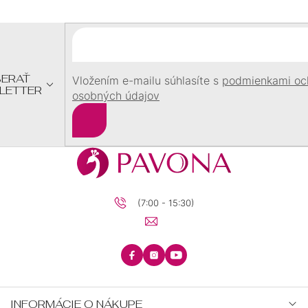
P
Ä
T
I
E
ERAŤ
Vložením e-mailu súhlasíte s
podmienkami oc
LETTER
osobných údajov
Prihlásiť
sa
(7:00 - 15:30)
INFORMÁCIE O NÁKUPE