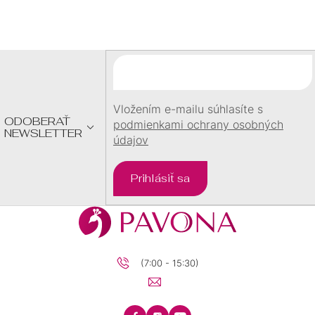
Á
P
Ä
T
I
E
Vložením e-mailu súhlasíte s
ODOBERAŤ
podmienkami ochrany osobných
NEWSLETTER
údajov
Prihlásiť sa
(7:00 - 15:30)