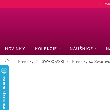
Prejsť
✨ DAR
na
obsah
NOVINKY
KOLEKCIE
NÁUŠNICE
N
Prívesky
SWAROVSKI
Prívesky so Swarovsk
Domov
PRÍVESKY