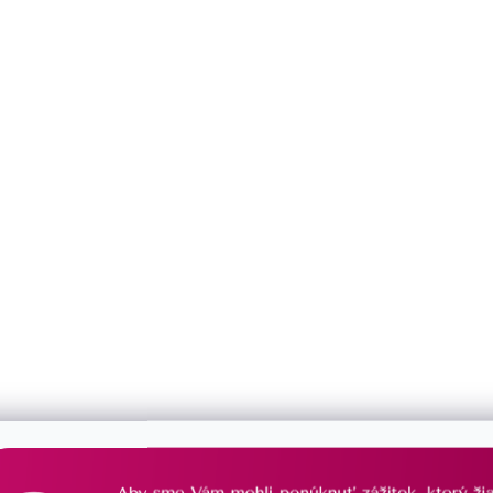
Môžete sa ale pozrieť na ostatné kategórie.
Späť do obchodu
DOŽIVOTNÁ STAROSTLIVOSŤ
PORADÍME
o Váš šperk sa postaráme
vždy Vám radi 
už navždy
s výberom š