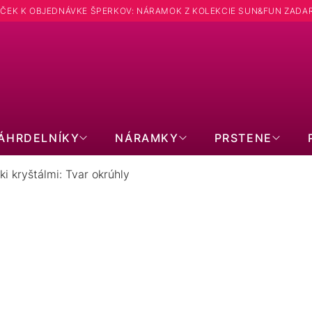
ČEK K OBJEDNÁVKE ŠPERKOV: NÁRAMOK Z KOLEKCIE SUN&FUN ZADA
Hľadať
ÁHRDELNÍKY
NÁRAMKY
PRSTENE
i kryštálmi: Tvar okrúhly
 SO SWAROVSKI KRYŠTÁLMI: TVA
PRODUKTY EŠTE LEN PRIPRAVUJEME