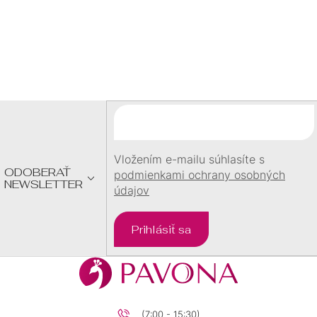
Z
Á
P
Ä
T
I
E
Vložením e-mailu súhlasíte s
ODOBERAŤ
podmienkami ochrany osobných
NEWSLETTER
údajov
Prihlásiť sa
(7:00 - 15:30)