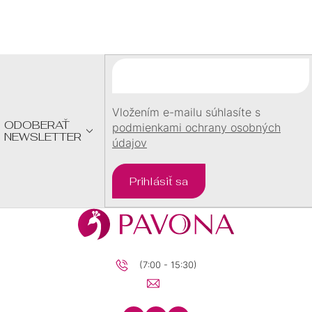
Á
P
Ä
T
I
E
Vložením e-mailu súhlasíte s
ODOBERAŤ
podmienkami ochrany osobných
NEWSLETTER
údajov
Prihlásiť sa
(7:00 - 15:30)