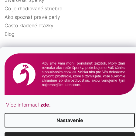
Swarovski šperky
Čo je rhodiované striebro
Ako spoznať pravé perly
Často kladené otázky
Blog
Více informací
zde
.
Vytvoril Shoptet
Copyright 2026
Pavona.sk
. Všetky práva vyhradené.
Nastavenie