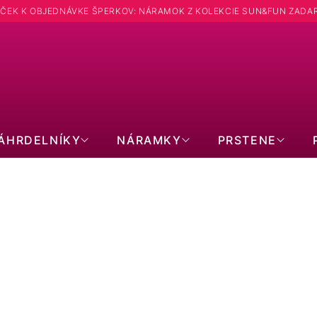
ČEK K OBJEDNÁVKE ŠPERKOV: NÁRAMOK Z KOLEKCIE SUN&FUN ZADA
Hľadať
ÁHRDELNÍKY
NÁRAMKY
PRSTENE
NÁUŠNICE: TVAR KRUH
POZLÁTENÉ
SWAROVSKI
PER
BEZ KAMIENKOV
S KRYŠTÁLMI
BRI
KRUHY
VISIACE
SR