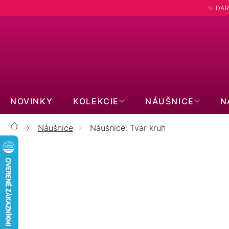
Prejsť
✨ DAR
na
obsah
NOVINKY
KOLEKCIE
NÁUŠNICE
N
Náušnice
Náušnice: Tvar kruh
Domov
ZLATÉ 14kt
STRIEBORNÉ
PRAVÉ KAMENE
S MOISSANITOM
BIŽUTÉRNE
KÔSTKY