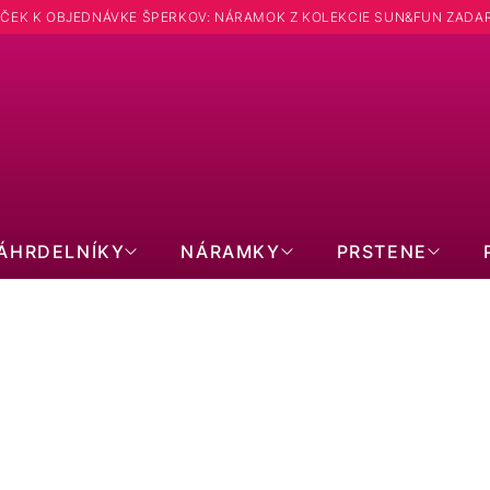
ČEK K OBJEDNÁVKE ŠPERKOV: NÁRAMOK Z KOLEKCIE SUN&FUN ZADA
ÁHRDELNÍKY
NÁRAMKY
PRSTENE
VIANOCE🎄: TVAR VLNKA
1
položiek celkom