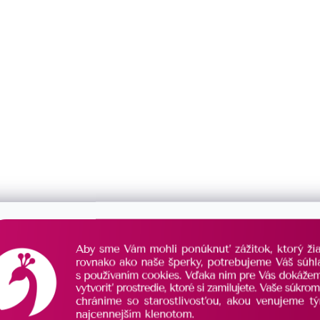
prívesok
0
prsteň
1
APÍNANIE
súprava
0
klapka
0
puzeta
0
balónik
0
krúžok
0
ruský patent
0
VAR
brizura
0