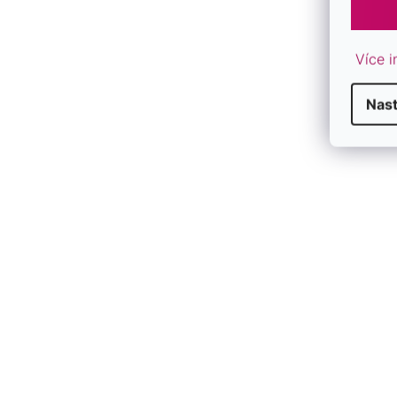
Více i
Nas
V