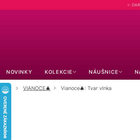
Prejsť
✨ DAR
na
obsah
Hľadať
NOVINKY
KOLEKCIE
NÁUŠNICE
N
VIANOCE🎄
Vianoce🎄: Tvar vlnka
Domov