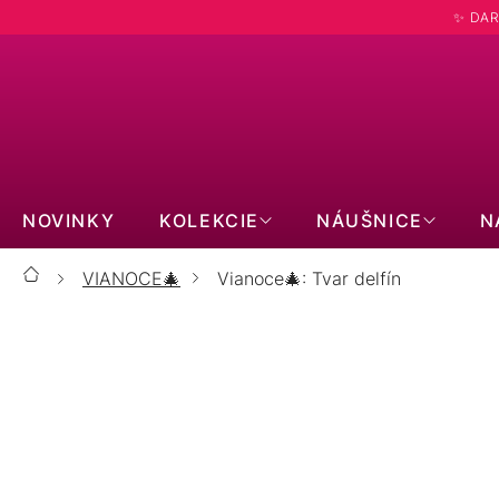
Prejsť
✨ DAR
na
obsah
NOVINKY
KOLEKCIE
NÁUŠNICE
N
VIANOCE🎄
Vianoce🎄: Tvar delfín
Domov