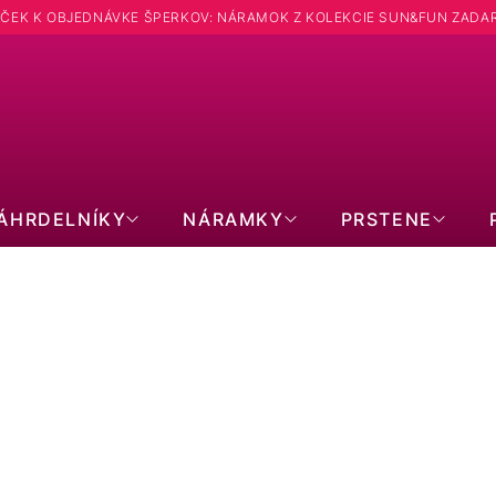
ČEK K OBJEDNÁVKE ŠPERKOV: NÁRAMOK Z KOLEKCIE SUN&FUN ZADA
Hľadať
ÁHRDELNÍKY
NÁRAMKY
PRSTENE
VIANOCE🎄: TVAR DELFÍN
2
položiek celkom
Zavrieť filter