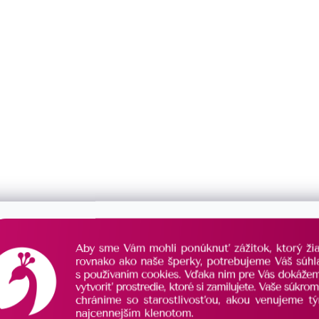
prsteň
0
APÍNANIE
súprava
0
klapka
0
puzeta
0
balónik
0
krúžok
0
ruský patent
0
VAR
brizura
0