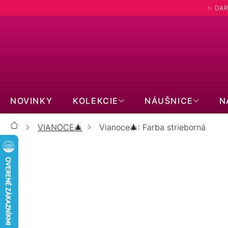
Prejsť
✨ DAR
na
obsah
NOVINKY
KOLEKCIE
NÁUŠNICE
N
VIANOCE🎄
Vianoce🎄: Farba strieborná
Domov