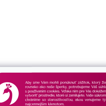
prsteň
1
APÍNANIE
súprava
0
klapka
3
puzeta
14
balónik
0
krúžok
3
ruský patent
0
VAR
brizura
0