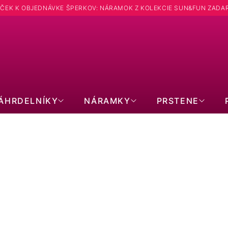
ČEK K OBJEDNÁVKE ŠPERKOV: NÁRAMOK Z KOLEKCIE SUN&FUN ZADA
Hľadať
ÁHRDELNÍKY
NÁRAMKY
PRSTENE
VIANOCE🎄: FARBA STRIEBORNÁ
45
položiek celkom
Zavrieť filter