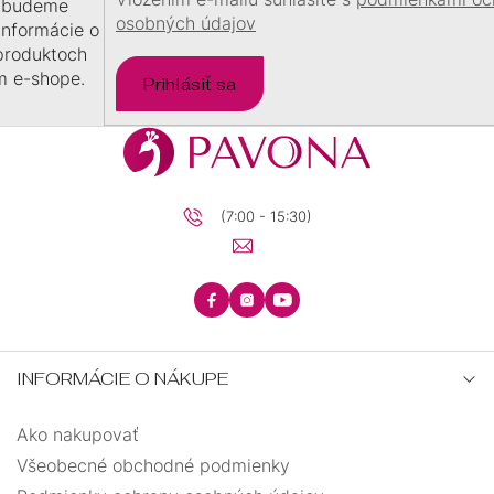
 budeme
DARČEKOVÉ
osobných údajov
 informácie o
BALÍČKY
produktoch
m e-shope.
PRE
Prihlásiť sa
DETI
PRE
MUŽOV
(7:00 - 15:30)
INFORMÁCIE O NÁKUPE
Ako nakupovať
Všeobecné obchodné podmienky