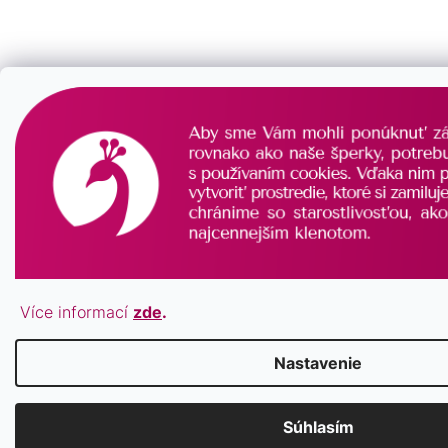
Více informací
zde
.
Nastavenie
Súhlasím