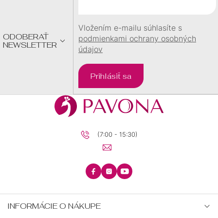
I
E
Vložením e-mailu súhlasíte s
ODOBERAŤ
podmienkami ochrany osobných
NEWSLETTER
údajov
Prihlásiť sa
(7:00 - 15:30)
INFORMÁCIE O NÁKUPE