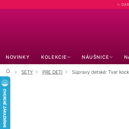
Prejsť
✨ DAR
na
obsah
NOVINKY
KOLEKCIE
NÁUŠNICE
N
SETY
PRE DETI
Súpravy detské: Tvar koc
Domov