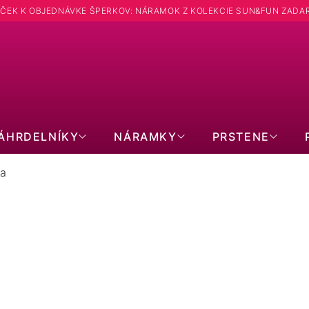
ČEK K OBJEDNÁVKE ŠPERKOV: NÁRAMOK Z KOLEKCIE SUN&FUN ZADA
Hľadať
ÁHRDELNÍKY
NÁRAMKY
PRSTENE
ka
SÚPRAVY DETSKÉ: TVAR KOCKA
PRODUKTY EŠTE LEN PRIPRAVUJEME