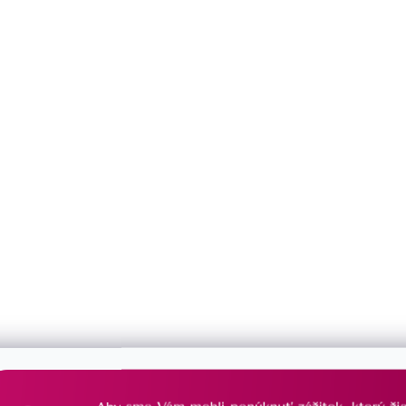
Môžete sa ale pozrieť na ostatné kategórie.
Späť do obchodu
DOŽIVOTNÁ STAROSTLIVOSŤ
PORADÍME
o Váš šperk sa postaráme
vždy Vám radi 
už navždy
s výberom š