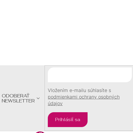
DARČEK
S
U
pri objednávke
nad
60 €
Z
Á
P
Ä
T
I
E
Vložením e-mailu súhlasíte s
ODOBERAŤ
podmienkami ochrany osobných
NEWSLETTER
údajov
Prihlásiť sa