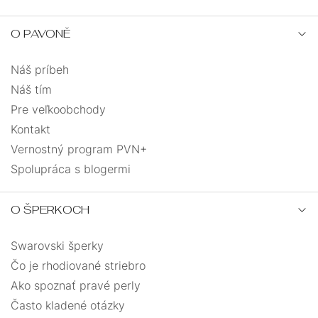
50
0
plameniak
1
O PAVONĚ
50+5
0
podkova
1
Náš príbeh
51
0
Náš tím
polkruh
32
Pre veľkoobchody
53
0
Kontakt
polmesiac
2
Vernostný program PVN+
54
0
Spolupráca s blogermi
postava
1
55
0
O ŠPERKOCH
prasiatko
1
59
0
Swarovski šperky
rúrka
1
Čo je rhodiované striebro
60
0
Ako spoznať pravé perly
ryba
1
Často kladené otázky
max. 23
0