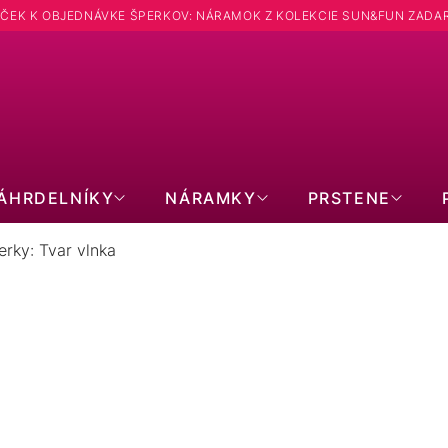
ČEK K OBJEDNÁVKE ŠPERKOV: NÁRAMOK Z KOLEKCIE SUN&FUN ZADA
Hľadať
ÁHRDELNÍKY
NÁRAMKY
PRSTENE
erky: Tvar vlnka
STRIEBORNÉ ŠPERKY: TVAR VLNK
22
položiek celkom
Zavrieť filter