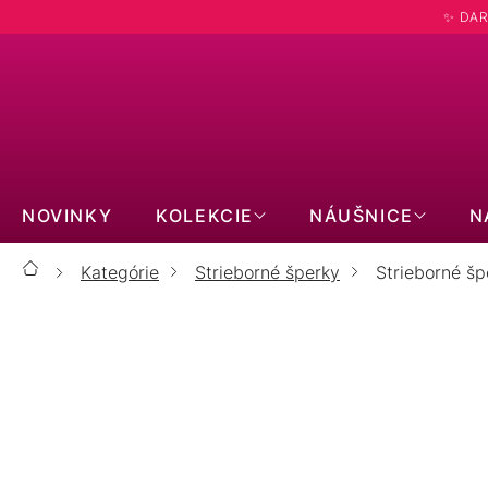
Prejsť
✨ DAR
na
obsah
NOVINKY
KOLEKCIE
NÁUŠNICE
N
Kategórie
Strieborné šperky
Strieborné šp
Domov