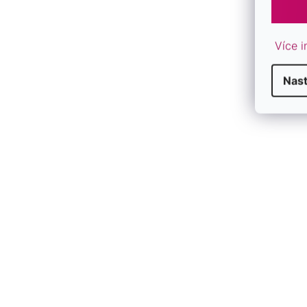
F
Více i
Nas
F