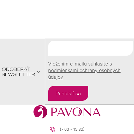
Z
Á
P
Ä
T
I
E
Vložením e-mailu súhlasíte s
ODOBERAŤ
podmienkami ochrany osobných
NEWSLETTER
údajov
Prihlásiť sa
(7:00 - 15:30)