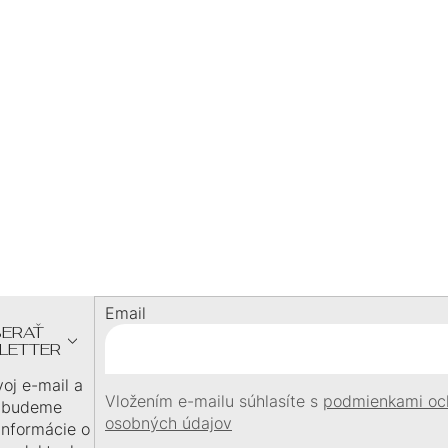
P
šperku
I
BLESKOVÁ DOPRAVA
S
expedujeme ihneď
doprava zadarmo nad
60 €
U
DARČEK
pri objednávke
nad
60 €
Z
Á
P
Ä
Email
T
ERAŤ
I
LETTER
E
voj e-mail a
Vložením e-mailu súhlasíte s
podmienkami oc
 budeme
osobných údajov
 informácie o