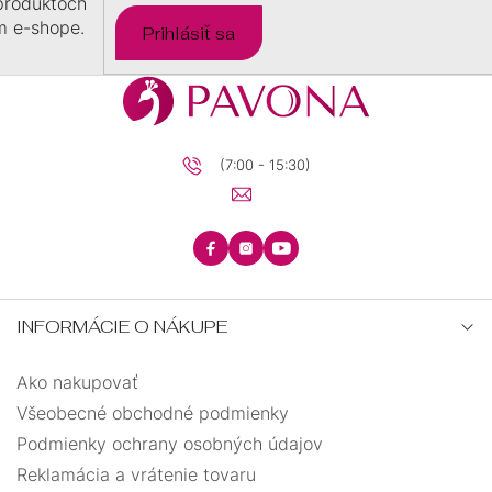
produktoch
m e-shope.
Prihlásiť sa
(7:00 - 15:30)
INFORMÁCIE O NÁKUPE
Ako nakupovať
Všeobecné obchodné podmienky
Podmienky ochrany osobných údajov
Reklamácia a vrátenie tovaru