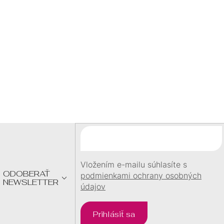
S
60 €
U
DARČEK
pri objednávke
nad
60 €
Z
Á
P
Ä
T
I
E
Vložením e-mailu súhlasíte s
ODOBERAŤ
podmienkami ochrany osobných
NEWSLETTER
údajov
Prihlásiť sa